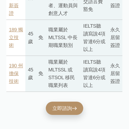
交語言費
新簽
者、運動員與
簽證
豁免
證
創意人才
IELTS聽
189 獨
職業屬於
永久
45
讀寫說4項
立技
免
MLTSSL 中長
居留
歲
皆達6分或
術
期職業類別
簽證
以上
職業屬於
IELTS聽
190 州
永久
45
MLTSSL 或
讀寫說4項
擔保
免
居留
歲
STSOL 移民
皆達6分或
技術
簽證
職業列表
以上
立即諮詢