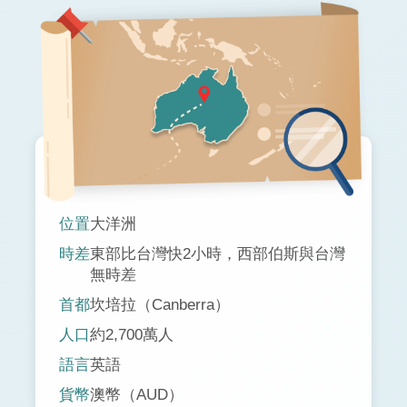
位置
大洋洲
時差
東部比台灣快2小時，西部伯斯與台灣
無時差
首都
坎培拉（Canberra）
人口
約2,700萬人
語言
英語
貨幣
澳幣（AUD）