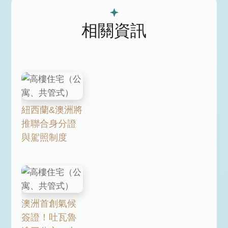
相關資訊
紐西蘭&澳洲將
推聯合身分證
與駕照制度
澳洲首創氣候
簽證！吐瓦魯