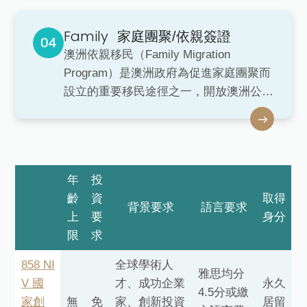
offer）。申請到州擔保後，移民局才會向
Family
申請人發放申請簽證的邀請。 州擔保的
家庭團聚/依親簽證
政策與可擔保職業由各州政府自定，需要
澳洲依親移民（Family Migration
的職業也和各州的發展密切相關。
Program）是澳洲政府為促進家庭團聚而
設立的重要移民途徑之一，開放澳洲公
民、澳洲永久居民及符合資格的紐西蘭公
民，擔保其直系或特定家庭成員來澳洲居
住。 透過依親移民，申請人可合法在澳
洲生活、工作，並逐步融入澳洲社會，適
年
投
合有長期家庭與生活規劃的申請人。
齡
資
取得
背景要求
語言要求
上
要
身分
限
求
858 NI
全球學術人
雅思均分
V 國
才、成功企業
永久
4.5分或繳
家創
無
免
家、創新投資
居留