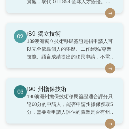
實施，取代 GTI 858 全球人才簽證。國
家創新簽證 NIV 是澳洲新推出一步到位
直拿澳洲PR永居的新項目，為吸引世界
各地頂尖人才前往澳洲，這些移民將有助
189
於創造就業機會並推動澳洲經濟關鍵領域
獨立技術
的生產力成長。
189澳洲獨立技術移民簽證是指申請人可
以完全依靠個人的學歷、工作經驗/專業
技能、語言成績提出的移民申請，不需要
任何擔保，評分達65分以上，可直接申請
永居簽證。
190
州擔保技術
190澳洲州擔保技術移民簽證適合評分只
達60分的申請人，能否申請州擔保獲取5
分，需要看申請人評估的職業是否有州擔
保，是否符合該州政府擔保的其他要求
（雅思，工作幾年，是否獲得Job