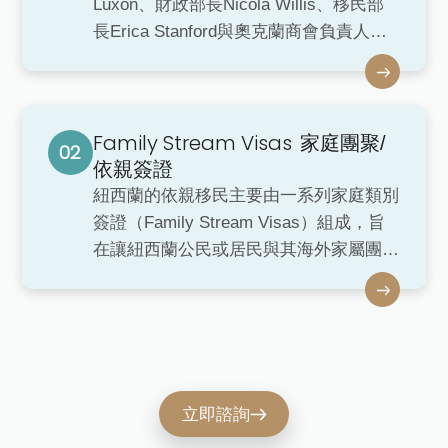
Luxon、財政部長Nicola Willis、移民部
長Erica Stanford與奧克蘭商會負責人
Simon Bridges在奧克蘭共同宣佈紐西蘭
投資移民政策重大變更，政府降低投資金
額，並取消英語能力的要求，希望能吸引
Family Stream Visas
更多投資者，推動當地經濟。自2025年4
家庭團聚/
月1日起，活躍投資者優勢簽證（Active
依親簽證
Investor Plus Visa, AIP）實施新政。
紐西蘭的依親移民主要由一系列家庭類別
簽證（Family Stream Visas）組成，旨
在讓紐西蘭公民或居民與其海外家屬團
聚。
立即諮詢