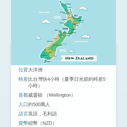
位置
大洋洲
時差
比台灣快4小時（夏季日光節約時差5
小時）
首都
威靈頓 （Wellington）
人口
約500萬人
語言
英語，毛利語
貨幣
紐幣（NZD）