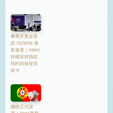
葡萄牙黃金簽
證 2026/06 最
新進度｜AIMA
持續安排指紋
預約與核發居
留卡
總統正式簽