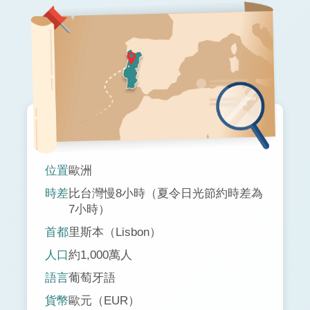
位置
歐洲
時差
比台灣慢8小時（夏令日光節約時差為
7小時）
首都
里斯本（Lisbon）
人口
約1,000萬人
語言
葡萄牙語
貨幣
歐元（EUR）