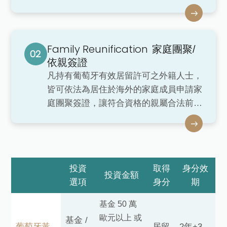
留許可，通稱為黃金簽證。 此計劃自推
出以來已吸引超過32,000名投資者及其家
庭成員移民獲得居留權。維持居留身分僅
Family Reunification
需每年在葡萄牙停留七天，無需常住。
家庭團聚/
這使得葡萄牙黃金簽證成為一個靈活且吸
依親簽證
引人的移居選擇！
凡持有葡萄牙有效居留許可之外籍人士，
皆可依法為居住於海外的家庭成員申請家
庭團聚簽證，讓符合資格的親屬合法前往
葡萄牙共同居住，實現穩定且長期的家庭
團聚生活。
投資
取得
身分效
投資金額
選項
身分
期
基金 50 萬
歐元以上 或
基金 /
葡萄牙黃
居留
2年+3