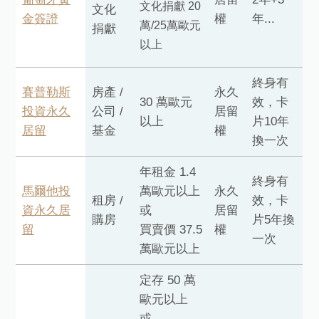
文化捐獻 20
文化
金簽證
權
年...
萬/25萬歐元
捐獻
以上
終身有
賽普勒斯
房產 /
永久
30 萬歐元
效，卡
投資永久
公司 /
居留
以上
片10年
居留
基金
權
換一次
年租金 1.4
終身有
馬爾他投
萬歐元以上
永久
租房 /
效，卡
資永久居
或
居留
購房
片5年換
留
買賣價 37.5
權
一次
萬歐元以上
定存 50 萬
歐元以上
或